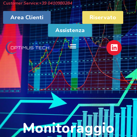
Customer Service:
+39 0410980284
Area Clienti
Riservato
Assistenza
SERVIZI INFORMATICI
Monitoraggio