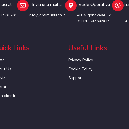
aci al
Invia una mail a
Sede Operativa
Lu
 0980284
info@optimustech.it
Via Vigonovese, 54
35020 Saonara PD
Su
uick Links
Useful Links
me
Privacy Policy
out Us
Cookie Policy
vizi
Support
tatti
a clienti