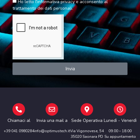
Ho letto l'informativa privacy e acconsento al
trattamento dei dati personali.
Invia
Chiamaci al
Invia una mail a
Sede Operativa
Lunedì - Venerdì
+39 041 0980284
info@optimustech.it
Via Vigonovese, 54
09.00 – 18.00
35020 Saonara PD
Su appuntamento