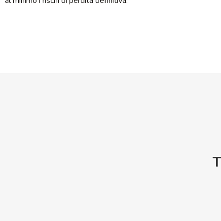
al minimo i rischi di perdita definitiva.
T