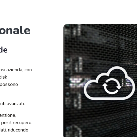
onale
de
asi azienda, con
disk
i possono
nti avanzati.
enzione,
 per il recupero.
dati, riducendo