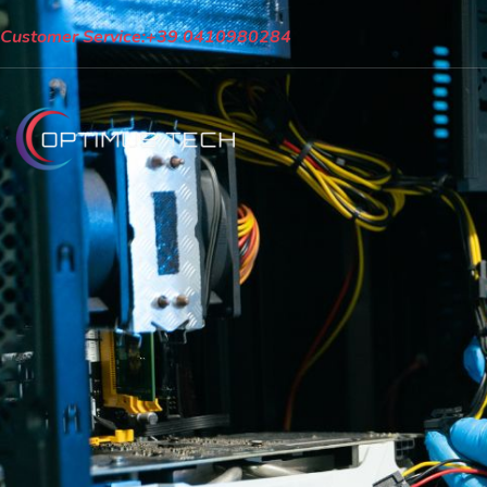
Customer Service:
+39 0410980284